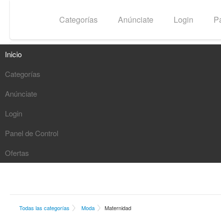
Inicio
Categorías
Anúnciate
Login
Pa
Inicio
Categorías
Buscar
Anúnciate
G
Login
Panel de Control
Ofertas
Todas las categorías
Moda
Maternidad