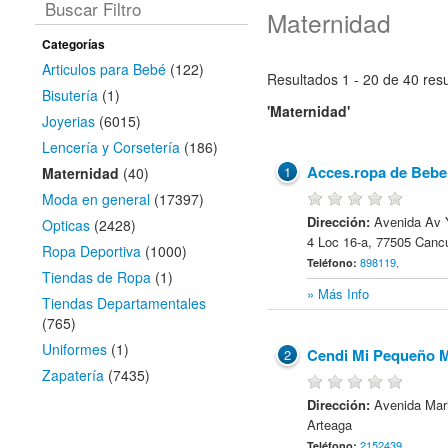
Buscar Filtro
Maternidad
Categorías
Articulos para Bebé
(122)
Resultados 1 - 20 de 40
resu
Bisutería
(1)
'Maternidad'
Joyerias
(6015)
Lencería y Corsetería
(186)
Acces.ropa de Bebe
1
Maternidad
(40)
Moda en general
(17397)
Dirección:
Avenida Av 
Opticas
(2428)
4 Loc 16-a, 77505 Canc
Ropa Deportiva
(1000)
898119,
Teléfono:
Tiendas de Ropa
(1)
» Más Info
Tiendas Departamentales
(765)
Uniformes
(1)
Cendi Mi Pequeño 
2
Zapatería
(7435)
Dirección:
Avenida Mar
Arteaga
2152439,
Teléfono: